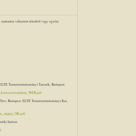
l szabadon választott témából vagy egyéni
 ELTE Természettudományi Tanszék, Budapest.
es_kornyezetvedelem_WEB.pdf
 Terv, Budapest. ELTE Természettudományi Kar,
em_alapjai_OK.pdf
öki Intézet.
f