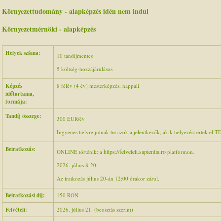
Környezettudomány - alapképzés idén nem indul
Környezetmérnöki - alapképzés
Helyek száma:
10 tandíjmentes
5 költség-hozzájárulásos
Képzés
8 félév (4 év) mesterképzés, nappali
időtartama,
formája:
Tandíj összege:
300 EUR/év
Ingyenes helyre jutnak be azok a jelentkezők, akik helyezést értek el T
Beiratkozás:
https://felveteli.sapientia.ro
ONLINE történik: a
platformon.
2026. július 8-20
Az iratkozás július 20-án 12:00 órakor zárul.
Beiratkozási díj:
150 RON
Felvételi:
2026. július 21.
(beosztás szerint)