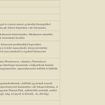
gal és a hozzá tartozó gyakorlati készségekkel
yaik doktori képzésben való folytatására.
almazott térinformatika; Alkalmazott statisztika;
 fenntartható kezelése.
 környezeti problémákkal kapcsolatos
ei és helyi tanácsoknál), környezetvédelmi
vil szervezeteknél és cégeknél (környezeti
ányi Konferencia, valamint a Tudományos
 lehetőséget teremtenek a hallgatóknak kutatási
gismerésére, tapasztalatcserére belföldi és külföldi
megismerkedhetnek a külföldi egyetemek hasonló
urópai környezeti kutatásokba való bekapcsolódásra. A
Hagymás Nemzeti Park, székelyföldi mofetták, erdélyi
vegő, talaj, ásványok és kőzetek, víz, élővilág)