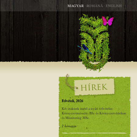
MAGYAR
∙
ROMÂNĂ
∙
ENGLISH
Felvételi, 2026
Két szakunk indul a nyári felvételin:
Környezetmérnöki BSc és Környezetvédelem
és Monitoring MSc.
2 hónapja