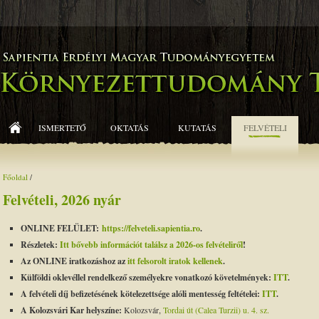
ISMERTETŐ
OKTATÁS
KUTATÁS
FELVÉTELI
Főoldal
/
Felvételi, 2026 nyár
ONLINE FELÜLET:
https://felveteli.sapientia.ro
.
Részletek:
Itt bővebb információt találsz a 2026-os felvételiről
!
Az ONLINE iratkozáshoz az
itt felsorolt iratok kellenek
.
Külföldi oklevéllel rendelkező személyekre vonatkozó követelmények:
ITT
.
A felvételi díj befizetésének kötelezettsége alóli mentesség feltételei:
ITT
.
A Kolozsvári Kar helyszíne:
Kolozsvár,
Tordai út (Calea Turzii) u. 4. sz.