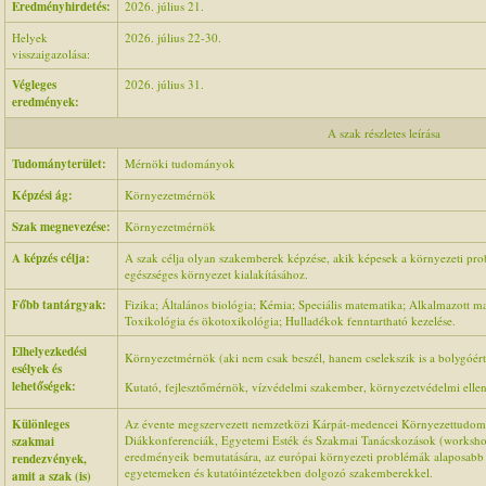
Eredményhirdetés:
2026. július 21.
Helyek
2026. július 22-30.
visszaigazolása:
Végleges
2026. július 31.
eredmények:
A szak részletes leírása
Tudományterület:
Mérnöki tudományok
Képzési ág:
Környezetmérnök
Szak megnevezése:
Környezetmérnök
A képzés célja:
A szak célja olyan szakemberek képzése, akik képesek a környezeti pr
egészséges környezet kialakításához.
Főbb tantárgyak:
Fizika; Általános biológia; Kémia; Speciális matematika; Alkalmazott m
Toxikológia és ökotoxikológia; Hulladékok fenntartható kezelése.
Elhelyezkedési
Környezetmérnök (aki nem csak beszél, hanem cselekszik is a bolygóért
esélyek és
lehetőségek:
Kutató, fejlesztőmérnök, vízvédelmi szakember, környezetvédelmi ellenő
Különleges
Az évente megszervezett nemzetközi Kárpát-medencei Környezettudom
Diákkonferenciák, Egyetemi Esték és Szakmai Tanácskozások (workshop)
szakmai
eredményeik bemutatására, az európai környezeti problémák alaposabb me
rendezvények,
egyetemeken és kutatóintézetekben dolgozó szakemberekkel.
amit a szak (is)