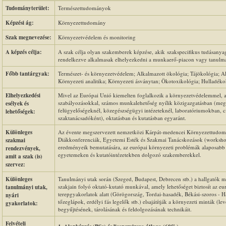
Tudományterület:
Természettudományok
Képzési ág:
Környezettudomány
Szak megnevezése:
Környezetvédelem és monitoring
A képzés célja:
A szak célja olyan szakemberek képzése, akik szakspecifikus tudásanyag
rendelkezve alkalmasak elhelyezkedni a munkaerő-piacon vagy tanulmán
Főbb tantárgyak:
Természet- és környezetvédelem; Alkalmazott ökológia; Tájökológia; Alk
Környezeti analitika; Környezeti ásványtan; Ökotoxikológia; Hulladékok
Elhelyezkedési
Mivel az Európai Unió kiemelten foglalkozik a környezetvédelemmel, a
szabályozásokkal, számos munkalehetőség nyílik közigazgatásban (megy
esélyek és
felügyelőségeknél, közegészségügyi intézeteknél, laboratóriumokban, ci
lehetőségek:
szaktanácsadóként), oktatásban és kutatásban egyaránt.
Különleges
Az évente megszervezett nemzetközi Kárpát-medencei Környezettudom
Diákkonferenciák, Egyetemi Esték és Szakmai Tanácskozások (workshop)
szakmai
eredményeik bemutatására, az európai környezeti problémák alaposabb me
rendezvények,
egyetemeken és kutatóintézetekben dolgozó szakemberekkel.
amit a szak (is)
szervez:
Különleges
Tanulmányi utak során (Szeged, Budapest, Debrecen stb.) a hallgatók 
szakjain folyó oktató-kutató munkával, amely lehetőséget biztosít az e
tanulmányi utak,
terepgyakorlatok alatt (Görögország, Tordai-hasadék, Békási-szoros - 
nyári
tőzeglápok, erdélyi fás legelők stb.) elsajátítják a környezeti minták (le
gyakorlatok:
begyűjtésének, tárolásának és feldolgozásának technikáit.
Felvételi