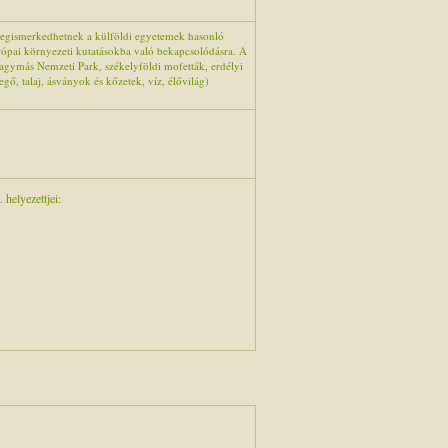
megismerkedhetnek a külföldi egyetemek hasonló
urópai környezeti kutatásokba való bekapcsolódásra. A
Hagymás Nemzeti Park, székelyföldi mofetták, erdélyi
vegő, talaj, ásványok és kőzetek, víz, élővilág)
 helyezettjei: