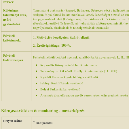
szervez:
Különleges
Tanulmányi utak során (Szeged, Budapest, Debrecen stb.) a hallgatók 
szakjain folyó oktató-kutató munkával, amely lehetőséget biztosít az e
tanulmányi utak,
terepgyakorlatok alatt (Görögország, Tordai-hasadék, Békási-szoros - 
nyári
tőzeglápok, erdélyi fás legelők stb.) elsajátítják a környezeti minták (le
gyakorlatok:
begyűjtésének, tárolásának és feldolgozásának technikáit.
Felvételi
1. Motivációs beszélgetés: kizáró jellegű.
kritériumok:
Érettségi átlaga: 100%.
2.
Felvételi
Felvételi nélküli bejutást nyernek az alábbi tantárgyversenyek I., II., III.
kedvezmények
Regionális Környezetvédelmi Konferencia
Tudoményos Diákkörök Erdélyi Konferenciája (TUDEK)
Nyárádi Erazmus Gyula biológia vetélkedő
Fabinyi Rudolf kémia vetélkedő
Bolyai Farkas fizika vetélkedő
A tanszék által elfogadott egyéb versenyeken elért eredményekért
Környezetvédelem és monitoring - mesterképzés
Helyek száma:
7 tandíjmentes