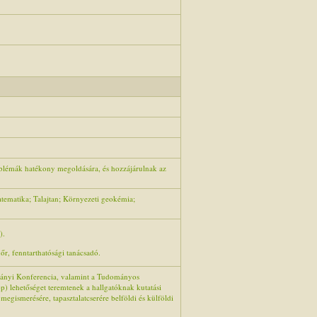
oblémák hatékony megoldására, és hozzájárulnak az
atematika; Talajtan; Környezeti geokémia;
).
r, fenntarthatósági tanácsadó.
ányi Konferencia, valamint a Tudományos
 lehetőséget teremtenek a hallgatóknak kutatási
gismerésére, tapasztalatcserére belföldi és külföldi