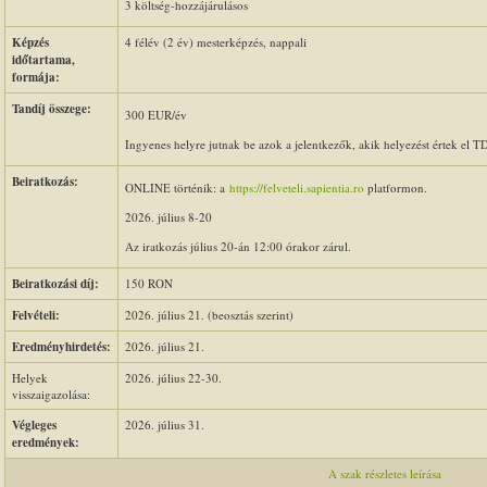
3 költség-hozzájárulásos
Képzés
4 félév (2 év) mesterképzés, nappali
időtartama,
formája:
Tandíj összege:
300 EUR/év
Ingyenes helyre jutnak be azok a jelentkezők, akik helyezést értek el T
Beiratkozás:
ONLINE történik: a
https://felveteli.sapientia.ro
platformon.
2026. július 8-20
Az iratkozás július 20-án 12:00 órakor zárul.
Beiratkozási díj:
150 RON
Felvételi:
2026. július 21.
(beosztás szerint)
Eredményhirdetés:
2026. július 21.
Helyek
2026. július 22-30.
visszaigazolása:
Végleges
2026. július 31.
eredmények:
A szak részletes leírása