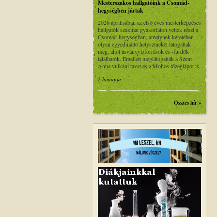
Mesterszakos hallgatóink a Csomád-
hegységben jártak
2026 áprilisában az első éves mesterképzéses
hallgatók szakmai gyakorlaton vettek részt a
Csomád-hegységben, amelynek keretében
olyan egyedülálló helyszíneket látogattak
meg, ahol ásványvízforrások és -fürdők
találhatók. Emellett meglátogatták a Szent
Anna vulkáni tavat és a Mohos tőzeglápot is.
2 hónapja
Összes hír »