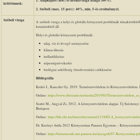
1. Alapképzés (BSc) és licenszvizsga átlaga (60%).
kritériumok:
2.
Szóbeli (max. 15 perc): 40%, min. 5-ös eredménnyel.
Szóbeli vizsga
A szóbeli vizsga a helyi és globális környezeti problémák témakörökbő
kutatásokból áll.
Helyi és globális környezeti problémák:
talaj, víz és levegő szennyezése
klímaváltozás
hulladékkrízis
népességnövekedés
biológiai sokféleség (biodiverzitás) csökkenése
Bibliográfia
Krekó I., Kanczler Gy. 2019. Természetvédelem és Környezetvédelem.
Online:
https://www.eltereader.hu/media/2019/03/Termeszetvedelem_
Szabó M., Angyal Zs. 2012. A környezetvédelem alapjai. Új Széchenyi
Budapest.
Online:
https://ttk.elte.hu/dstore/document/1134/EJ-A_kornyezetvedel
Dr. Kerényi Attila 2012 Környezettan Pannon Egyetem – Környezetmérn
Online:
https://tudastar.mk.uni-pannon.hu/anyagok/07-Kornyezettan.pd