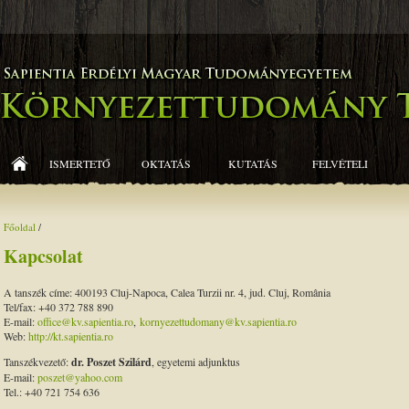
ISMERTETŐ
OKTATÁS
KUTATÁS
FELVÉTELI
Főoldal
/
Kapcsolat
A tanszék címe: 400193 Cluj-Napoca, Calea Turzii nr. 4, jud. Cluj, România
Tel/fax: +40 372 788 890
E-mail:
office@kv.sapientia.ro
,
kornyezettudomany@kv.sapientia.ro
Web:
http://kt.sapientia.ro
Tanszékvezető:
dr. Poszet Szilárd
, egyetemi adjunktus
E-mail:
poszet@yahoo.com
Tel.: +40 721 754 636