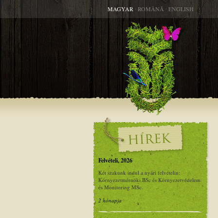
MAGYAR
∙
ROMÂNĂ
∙
ENGLISH
Felvételi, 2026
Két szakunk indul a nyári felvételin:
Környezetmérnöki BSc és Környezetvédelem
és Monitoring MSc.
2 hónapja