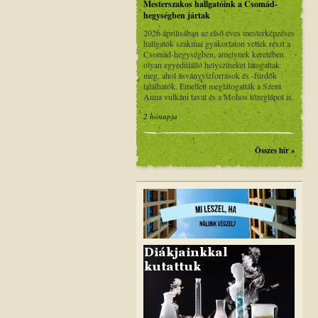
Mesterszakos hallgatóink a Csomád-
hegységben jártak
2026 áprilisában az első éves mesterképzéses
hallgatók szakmai gyakorlaton vettek részt a
Csomád-hegységben, amelynek keretében
olyan egyedülálló helyszíneket látogattak
meg, ahol ásványvízforrások és -fürdők
találhatók. Emellett meglátogatták a Szent
Anna vulkáni tavat és a Mohos tőzeglápot is.
2 hónapja
Összes hír »