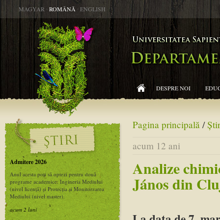
MAGYAR
∙
ROMÂNĂ
∙
ENGLISH
DESPRE NOI
EDUC
Pagina principală
/
Ştir
acum 12 ani
Admitere 2026
Analize chimi
Anul acesta poți să optezi pentru două
János din Cl
programe academice: Ingineria Mediului
(nivel licență) și Protecția și Monitorzarea
Mediului (nivel master).
acum 2 luni
La data de 7. marti