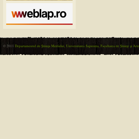
© 2011
Departamentul de Ştiinţa Mediului, Universitatea Sapientia, Facultatea de Ştiinţe şi Ar