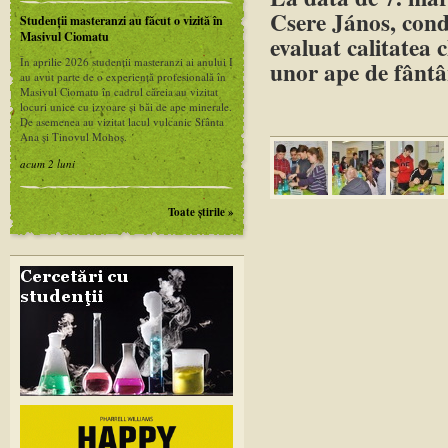
Csere János, cond
Studenții masteranzi au făcut o vizită în
Masivul Ciomatu
evaluat calitatea 
În aprilie 2026 studenții masteranzi ai anului I
unor ape de fântân
au avut parte de o experiență profesională în
Masivul Ciomatu în cadrul căreia au vizitat
locuri unice cu izvoare și băi de ape minerale.
De asemenea au vizitat lacul vulcanic Sfânta
Ana și Tinovul Mohoș.
acum 2 luni
Toate ştirile »