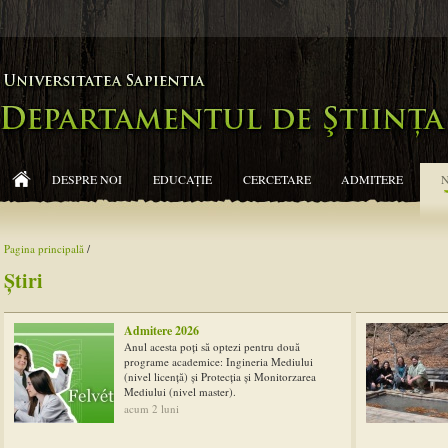
DESPRE NOI
EDUCAŢIE
CERCETARE
ADMITERE
Pagina principală
/
Ştiri
Admitere 2026
Anul acesta poți să optezi pentru două
programe academice: Ingineria Mediului
(nivel licență) și Protecția și Monitorzarea
Mediului (nivel master).
acum 2 luni