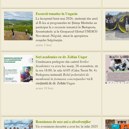
Excursii tematice în Ungaria
La începutul lunii mai 2026, studenții din anul
al II-lea ai programului de Știința Mediului au
participat la o excursie tematică în Budapesta,
Szombathely și în Geoparcul Global UNESCO
Novohrad–Nógrád, situat în apropierea
orașului Salgótarján.
acum 2 luni
Seri academice cu dr. Zoltán Unger
Următoarea prelegere din cadrul
Serilor
Academice
va avea loc
marți, 28 octombrie, de
la ora 18:00
, în sala
A105
(Calea Turzii
Nr. 4
).
Prelegerea intitutală
Rolul polarizării de
va fi
membrană în formarea concrețiunilor
susținută de
dr. Zoltán
Unger.
acum 10 luni
Reuniunea de zece ani a absolvenților
Un eveniment deosebit a avut loc în iulie 2025