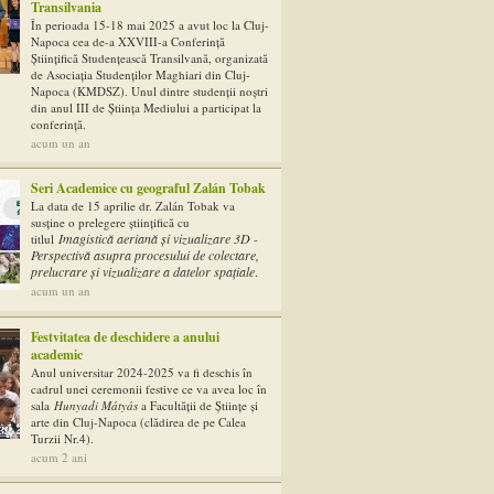
Transilvania
În perioada 15-18 mai 2025 a avut loc la Cluj-
Napoca cea de-a XXVIII-a Conferință
Științifică Studențească Transilvană, organizată
de Asociația Studenților Maghiari din Cluj-
Napoca (KMDSZ). Unul dintre studenții noștri
din anul III de Știința Mediului a participat la
conferință.
acum un an
Seri Academice cu geograful Zalán Tobak
La data de 15 aprilie dr. Zalán Tobak va
susține o prelegere științifică cu
Imagistică aeriană și vizualizare 3D -
titlul
Perspectivă asupra procesului de colectare,
prelucrare și vizualizare a datelor spațiale
.
acum un an
Festvitatea de deschidere a anului
academic
Anul universitar 2024-2025 va fi deschis în
cadrul unei ceremonii festive ce va avea loc în
sala
Hunyadi Mátyás
a Facultăţii de Ştiinţe şi
arte din Cluj-Napoca (clădirea de pe Calea
Turzii Nr.4).
acum 2 ani