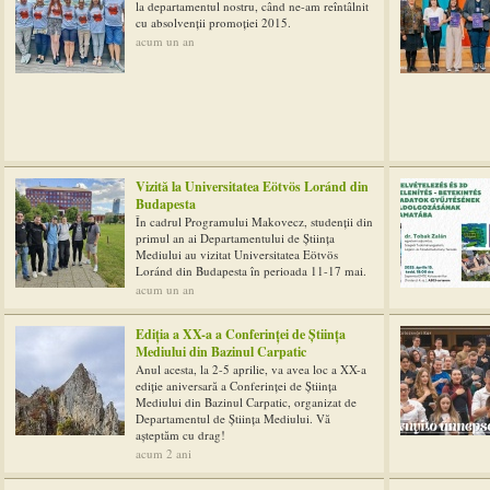
la departamentul nostru, când ne-am reîntâlnit
cu absolvenții promoției 2015.
acum un an
Vizită la Universitatea Eötvös Loránd din
Budapesta
În cadrul Programului Makovecz, studenții din
primul an ai Departamentului de Știința
Mediului au vizitat Universitatea Eötvös
Loránd din Budapesta în perioada 11-17 mai.
acum un an
Ediția a XX-a a Conferinței de Știința
Mediului din Bazinul Carpatic
Anul acesta, la 2-5 aprilie, va avea loc a XX-a
ediție aniversară a Conferinței de Știința
Mediului din Bazinul Carpatic, organizat de
Departamentul de Știința Mediului. Vă
așteptăm cu drag!
acum 2 ani