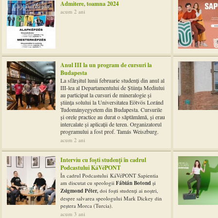
Admitere, toamna 2024
acum 2 ani
Anul III la un program de cursuri la
Budapesta
La sfârșitul lunii februarie studenți din anul al
III-lea al Departamentului de Știința Mediului
au participat la cursuri de mineralogie și
știința solului la Universitatea Eötvös Loránd
Tudományegyetem din Budapesta. Cursurile
şi orele practice au durat o săptămâmă, și erau
intercalate și aplicații de teren. Organizatorul
programului a fost prof.
Tamás Weiszburg.
acum 2 ani
Interviu cu foști studenți în cadrul
Podcastului KáVéPONT
În cadrul Podcastului
KáVéPONT Sapientia
am discutat cu speologii
Fábián Botond
și
Zsigmond Péter,
doi foști studenți ai noștri,
despre salvarea speologului
Mark Dickey din
peștera Morca (Turcia).
acum 3 ani