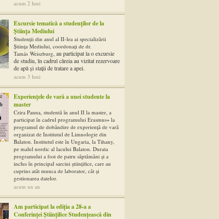
acum 2 luni
Excursie tematică a studenților de la
Știința Mediului
Studenții din anul al II-lea ai specializării
Știința Mediului, coordonați de dr.
, au participat la o excursie
Tamás
Weiszburg
de studiu, în cadrul căreia au vizitat rezervoare
de apă și stații de tratare a apei.
acum 3 luni
Experiențele de vară a unei studente la
master
Czira Panna, studentă în anul II la master, a
participat în cadrul programului Erasmus+ la
programul de dobândire de experiență de vară
organizat de Institutul de Limnologie din
Balaton. Institutul este în Ungaria, la Tihany,
pe malul nordic al lacului Balaton. Durata
programului a fost de patru săptămâni și a
inclus în principal sarcini științifice, care au
cuprins atât munca de laborator, cât și
gestionarea datelor.
acum un an
Am participat la ediția a 28-a a
Conferinței Științifice Studențească din