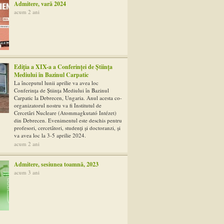
Admitere, vară 2024
acum 2 ani
Ediţia a XIX-a a Conferinţei de Ştiinţa
Mediului în Bazinul Carpatic
La începutul lunii aprilie va avea loc
Conferinţa de Ştiinţa Mediului în Bazinul
Carpatic la Debrecen, Ungaria. Anul acesta co-
organizatorul nostru va fi Institutul de
Cercetări Nucleare (Atommagkutató Intézet)
din Debrecen. Evenimentul este deschis pentru
profesori, cercetători, studenţi şi doctoranzi, şi
va avea loc la 3-5 aprilie 2024.
acum 2 ani
Admitere, sesiunea toamnă, 2023
acum 3 ani