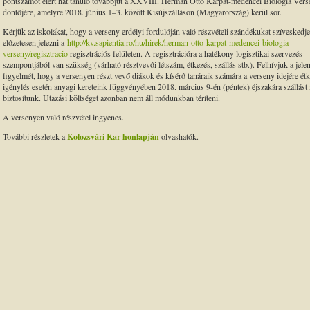
pontszámot elért hat tanuló továbbjut a XXVIII. Herman Ottó Kárpát-medencei Biológia Ver
döntőjére, amelyre 2018. június 1–3. között Kisújszálláson (Magyarország) kerül sor.
Kérjük az iskolákat, hogy a verseny erdélyi fordulóján való részvételi szándékukat szíveskedj
előzetesen jelezni a
http://kv.sapientia.ro/hu/hirek/herman-otto-karpat-medencei-biologia-
verseny/regisztracio
regisztrációs felületen. A regisztrációra a hatékony logisztikai szervezés
szempontjából van szükség (várható résztvevői létszám, étkezés, szállás stb.). Felhívjuk a jele
figyelmét, hogy a versenyen részt vevő diákok és kísérő tanáraik számára a verseny idejére étk
igénylés esetén anyagi kereteink függvényében 2018. március 9-én (péntek) éjszakára szállást 
biztosítunk. Utazási költséget azonban nem áll módunkban téríteni.
A versenyen való részvétel ingyenes.
További részletek a
Kolozsvári Kar honlapján
olvashatók.