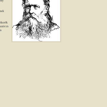
seny
enek
ntkezők
ezést és
is