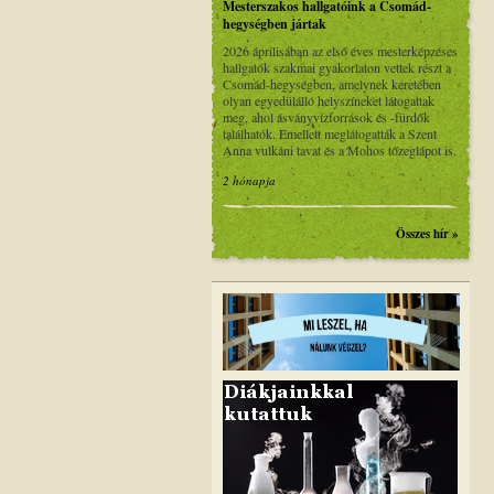
Mesterszakos hallgatóink a Csomád-
hegységben jártak
2026 áprilisában az első éves mesterképzéses
hallgatók szakmai gyakorlaton vettek részt a
Csomád-hegységben, amelynek keretében
olyan egyedülálló helyszíneket látogattak
meg, ahol ásványvízforrások és -fürdők
találhatók. Emellett meglátogatták a Szent
Anna vulkáni tavat és a Mohos tőzeglápot is.
2 hónapja
Összes hír »