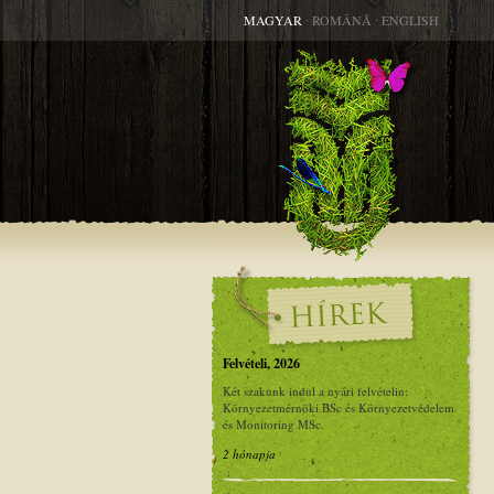
MAGYAR
∙
ROMÂNĂ
∙
ENGLISH
Felvételi, 2026
Két szakunk indul a nyári felvételin:
Környezetmérnöki BSc és Környezetvédelem
és Monitoring MSc.
2 hónapja