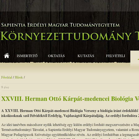
ISMERTETŐ
OKTATÁS
KUTATÁS
FELVÉTELI
Főoldal
/
Hírek
/
9 éve
XXVIII. Herman Ottó Kárpát-medencei Biológia V
A XXVIII. Herman Ottó Kárpát-medencei Biológia Verseny a biológia iránt érdeklődő m
iskolásoknak szól Felvidéktől Erdélyig, Vajdaságtól Kárpátaljáig. Az erdélyi fordulóra
Az idei tanévben másodszor nyílik lehetőség egy külön erdélyi forduló megszervezésére a Ma
Természettudományi Társulat, a Sapientia Erdélyi Magyar Tudományegyetem, valamint a Rom
Magyar Pedagógusok Szövetsége együttműködése révén. Az erdélyi fordulóban a legmagasa