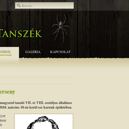
HÍREK
GALÉRIA
KAPCSOLAT
erseny
agyarul tanuló VII. és VIII. osztályos általános
 2018. március 10-én kerül sor karunk épületében.
gyar
ániai
bb