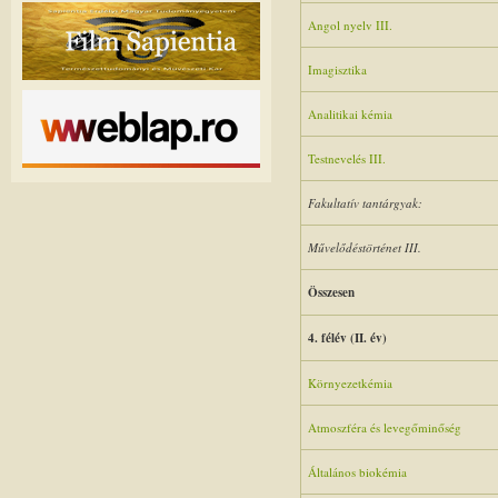
Angol nyelv III.
Imagisztika
Analitikai kémia
Testnevelés III.
Fakultatív tantárgyak:
Művelődéstörténet III.
Összesen
4. félév (II. év)
Környezetkémia
Atmoszféra és levegőminőség
Általános biokémia