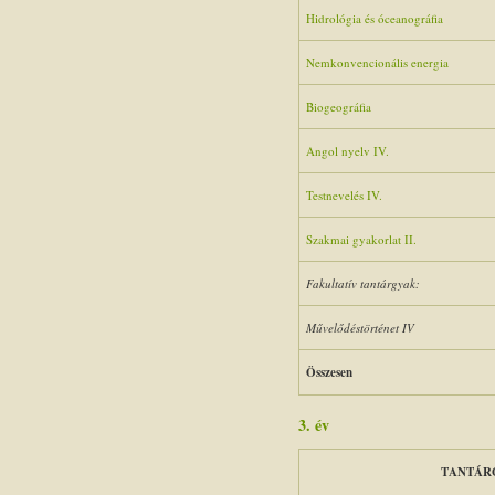
Hidrológia és óceanográfia
Nemkonvencionális energia
Biogeográfia
Angol nyelv IV.
Testnevelés IV.
Szakmai gyakorlat II.
Fakultatív tantárgyak:
Művelődéstörténet IV
Összesen
3. év
TANTÁR