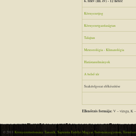
6. félév (III. év)
- 12 hetes!
Környezetjog
Környezetgazdaságtan
Talajtan
Meteorológia - Klimatológia
Hatástanulmányok
A belső tér
Szakdolgozat előkészítése
Ellenőrzés formája:
V – vizsga, K –
© 2011
Környezettudomány Tanszék, Sapientia Erdélyi Magyar Tudományegyetem, Természet