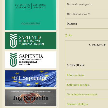
Fakultatív tantárgyak:
Művelődéstörténet II.
Összesen
2. év
TANTÁRGYAK
3. félév (II. év)
Környezetfizika
Környezeti geológia
Geoinformációs rendszerek
Általános ökológia