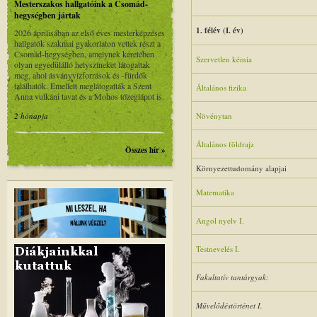
Mesterszakos hallgatóink a Csomád-
hegységben jártak
1. félév (I. év)
2026 áprilisában az első éves mesterképzéses
hallgatók szakmai gyakorlaton vettek részt a
Csomád-hegységben, amelynek keretében
Szervetlen kémia
olyan egyedülálló helyszíneket látogattak
meg, ahol ásványvízforrások és -fürdők
találhatók. Emellett meglátogatták a Szent
Általános fizika
Anna vulkáni tavat és a Mohos tőzeglápot is.
2 hónapja
Növénytan
Általános földrajz
Összes hír »
Környezettudomány alapjai
Matematika
Angol nyelv I.
Testnevelés I.
Fakultatív tantárgyak:
Művelődéstörténet I.