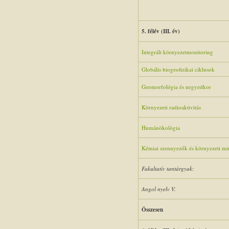
5. félév (III. év)
Integrált környezetmonitoring
Globális biogeofizikai ciklusok
Geomorfológia és negyedkor
Környezeti radioaktivitás
Humánökológia
Kémiai szennyezők és környezeti mi
Fakultatív tantárgyak:
Angol nyelv V.
Összesen