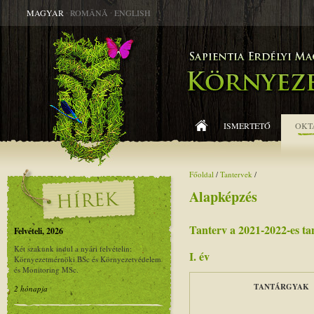
MAGYAR
∙
ROMÂNĂ
∙
ENGLISH
ISMERTETŐ
OKT
Főoldal
/
Tantervek
/
Alapképzés
Tanterv a 2021-2022-es ta
Felvételi, 2026
Két szakunk indul a nyári felvételin:
I. év
Környezetmérnöki BSc és Környezetvédelem
és Monitoring MSc.
TANTÁRGYAK
2 hónapja