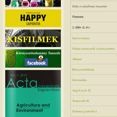
Etika és akadémiai integritás
Összesen
2. félév (I. év)
Szerves kémia
Fizikai szennyezők a környezetben
Állattan
Környezetföldrajz
Informatika
Angol nyelv II.
Testnevelés II.
Szakmai gyakorlat I.