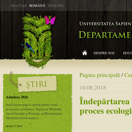
MAGYAR
∙
ROMÂNĂ
∙
ENGLISH
DESPRE NOI
EDUC
Pagina principală
/
Cer
10.08.2018
Admitere 2026
Îndepărtarea 
Anul acesta poți să optezi pentru două
proces ecologi
programe academice: Ingineria Mediului
(nivel licență) și Protecția și Monitorzarea
Mediului (nivel master).
acum 2 luni