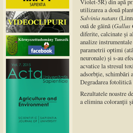
Violet-5R) din apă pr
utilizarea a două plan
Salvinia natans
(Linn
ouă de găină (
Gallus 
diferite, calcinate și
analize instrumental
parametrii optimi (atâ
neuronale) și s-au efe
acvatice la stresul to
adsorbție, schimbări 
Degradarea fotolitică 
Rezultatele noastre d
a elimina coloranții și