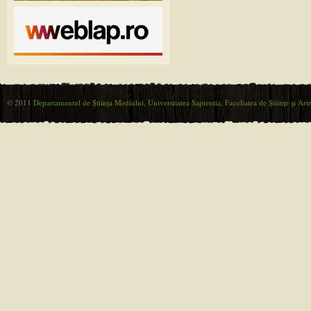
© 2011
Departamentul de Ştiinţa Mediului, Universitatea Sapientia, Facultatea de Ştiinţe şi Ar