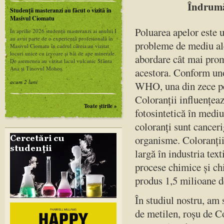
Îndrumăt
Studenții masteranzi au făcut o vizită în
Masivul Ciomatu
Poluarea apelor este 
În aprilie 2026 studenții masteranzi ai anului I
au avut parte de o experiență profesională în
probleme de mediu ale
Masivul Ciomatu în cadrul căreia au vizitat
locuri unice cu izvoare și băi de ape minerale.
abordare cât mai prom
De asemenea au vizitat lacul vulcanic Sfânta
Ana și Tinovul Mohoș.
acestora. Conform un
acum 2 luni
WHO, una din zece per
Coloranții influențeaz
Toate ştirile »
fotosintetică în mediu
coloranți sunt canceri
organisme. Coloranții 
largă în industria text
procese chimice și ch
produs 1,5 milioane d
În studiul nostru, am
de metilen, roşu de C