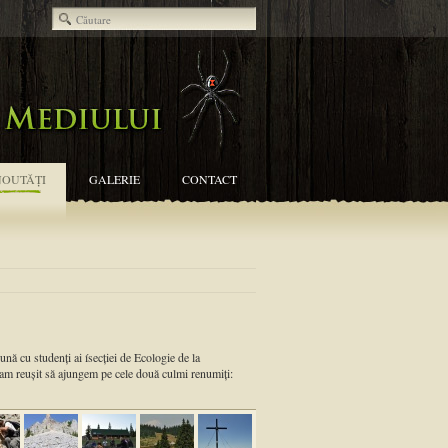
NOUTĂŢI
GALERIE
CONTACT
nă cu studenţi ai ísecţiei de Ecologie de la
 am reuşit să ajungem pe cele două culmi renumiţi: