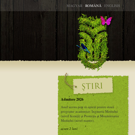
MAGYAR
∙
ROMÂNĂ
∙
ENGLISH
Admitere 2026
Anul acesta poți să optezi pentru două
programe academice: Ingineria Mediului
(nivel licență) și Protecția și Monitorzarea
Mediului (nivel master).
acum 2 luni