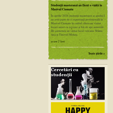
Studenții masteranzi au făcut o vizită în
Masivul Ciomatu
În aprilie 2026 studenții masteranzi ai anului I
au avut parte de o experiență profesională în
Masivul Ciomatu în cadrul căreia au vizitat
locuri unice cu izvoare și băi de ape minerale.
De asemenea au vizitat lacul vulcanic Sfânta
Ana și Tinovul Mohoș.
acum 2 luni
Toate ştirile »