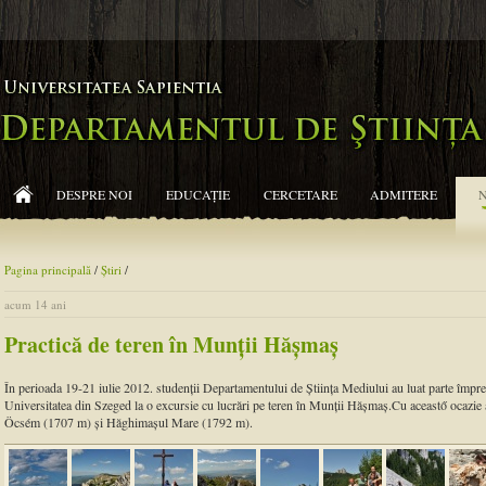
DESPRE NOI
EDUCAŢIE
CERCETARE
ADMITERE
Pagina principală
/
Ştiri
/
acum 14 ani
Practică de teren în Munţii Hăşmaş
În perioada 19-21 iulie 2012. studenţii Departamentului de Ştiinţa Mediului au luat parte împreu
Universitatea din Szeged la o excursie cu lucrări pe teren în Munţii Hăşmaş.Cu aceastő ocazie
Öcsém (1707 m) şi Hăghimaşul Mare (1792 m).