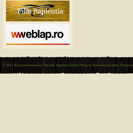
© 2011
Környezettudomány Tanszék, Sapientia Erdélyi Magyar Tudományegyetem, Természet