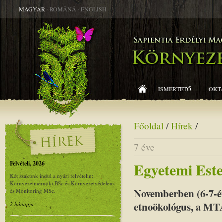
MAGYAR
∙
ROMÂNĂ
∙
ENGLISH
ISMERTETŐ
OKT
Főoldal
/
Hírek
/
7 éve
Felvételi, 2026
Egyetemi Este
Két szakunk indul a nyári felvételin:
Környezetmérnöki BSc és Környezetvédelem
Novemberben (6-7-én
és Monitoring MSc.
etnoökológus, a MT
2 hónapja