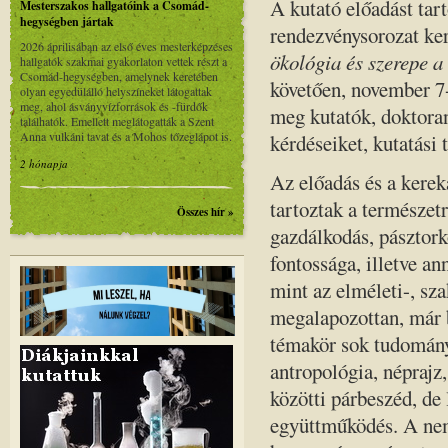
A kutató előadást tar
Mesterszakos hallgatóink a Csomád-
hegységben jártak
rendezvénysorozat ke
2026 áprilisában az első éves mesterképzéses
ökológia és szerepe 
hallgatók szakmai gyakorlaton vettek részt a
Csomád-hegységben, amelynek keretében
követően, november 7-
olyan egyedülálló helyszíneket látogattak
meg, ahol ásványvízforrások és -fürdők
meg kutatók, doktora
találhatók. Emellett meglátogatták a Szent
Anna vulkáni tavat és a Mohos tőzeglápot is.
kérdéseiket, kutatási 
2 hónapja
Az előadás és a kerek
tartoztak a természet
Összes hír »
gazdálkodás, pásztork
fontossága, illetve a
mint az elméleti-, sza
megalapozottan, már 
témakör sok tudományt
antropológia, néprajz
közötti párbeszéd, de
együttműködés. A nem